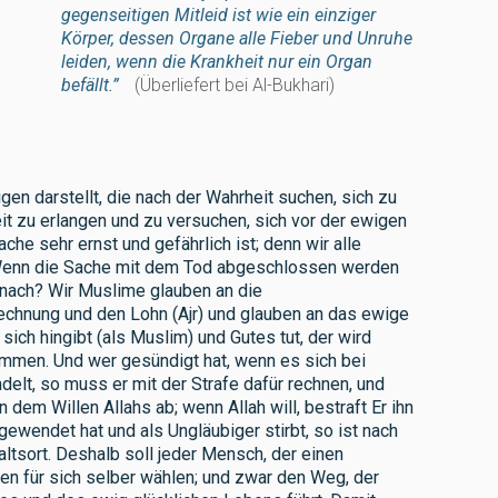
gegenseitigen Mitleid ist wie ein einziger
Körper, dessen Organe alle Fieber und Unruhe
leiden, wenn die Krankheit nur ein Organ
befällt.”
(Überliefert bei Al-Bukhari)
gen darstellt, die nach der Wahrheit suchen, sich zu
t zu erlangen und zu versuchen, sich vor der ewigen
ache sehr ernst und gefährlich ist; denn wir alle
Wenn die Sache mit dem Tod abgeschlossen werden
danach? Wir Muslime glauben an die
chnung und den Lohn (Ajr) und glauben an das ewige
ich hingibt (als Muslim) und Gutes tut, der wird
ommen. Und wer gesündigt hat, wenn es sich bei
lt, so muss er mit der Strafe dafür rechnen, und
dem Willen Allahs ab; wenn Allah will, bestraft Er ihn
gewendet hat und als Ungläubiger stirbt, so ist nach
tsort. Deshalb soll jeder Mensch, der einen
en für sich selber wählen; und zwar den Weg, der