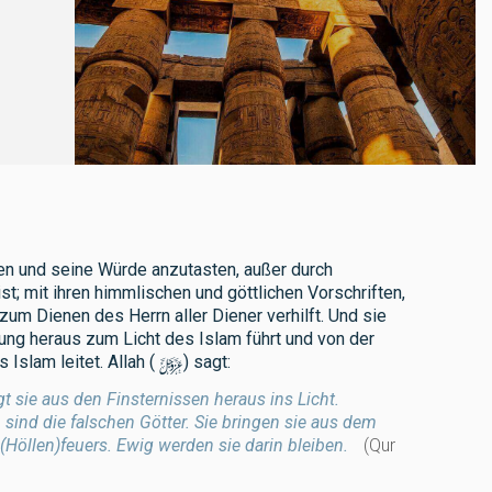
gen und seine Würde anzutasten, außer durch
t; mit ihren himmlischen und göttlichen Vorschriften,
m Dienen des Herrn aller Diener verhilft. Und sie
ung heraus zum Licht des Islam führt und von der
y
 Islam leitet. Allah (
) sagt:
gt sie aus den Finsternissen heraus ins Licht.
 sind die falschen Götter. Sie bringen sie aus dem
 (Höllen)feuers. Ewig werden sie darin bleiben.
(Qur