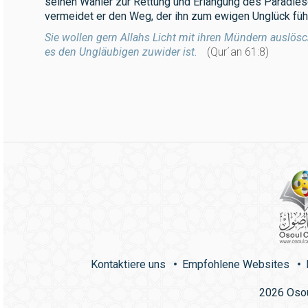
seinen Wähler zur Rettung und Erlangung des Paradies
vermeidet er den Weg, der ihn zum ewigen Unglück führ
Sie wollen gern Allahs Licht mit ihren Mündern auslösc
es den Ungläubigen zuwider ist.
(Qur´an 61:8)
Kontaktiere uns
Empfohlene Websites
2026
Osou